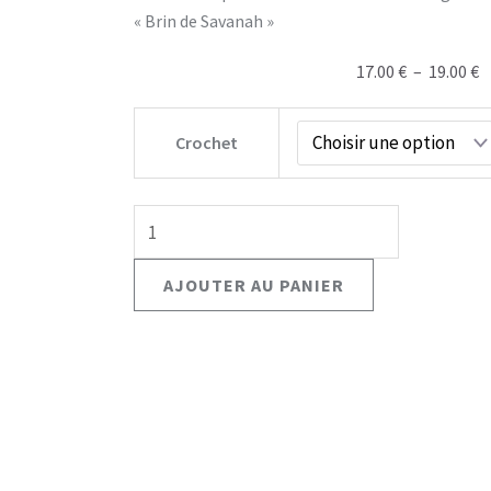
« Brin de Savanah »
P
17.00
€
–
19.00
€
d
quantité
pr
Crochet
de
1
Kit
à
Crochet-
1
Le
Hochet
AJOUTER AU PANIER
Girafe