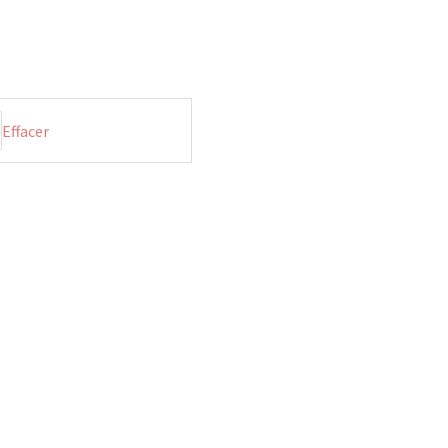
lage
e
ix :
Effacer
7.00 €
9.00 €