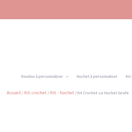
Aller
au
contenu
Doudou à personnaliser
Hochet à personnaliser
Kit
Accueil
Kit crochet
Kit - hochet
/
/
/ Kit Crochet- Le Hochet Girafe