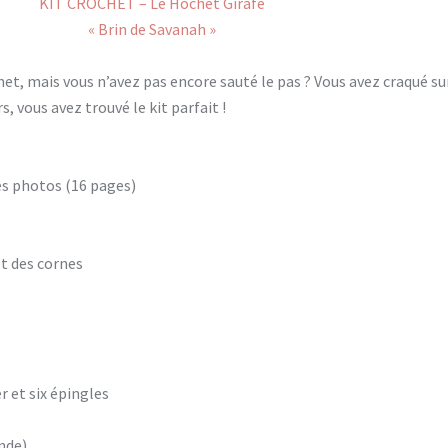
KIT CROCHET – Le Hochet Girafe
« Brin de Savanah »
et, mais vous n’avez pas encore sauté le pas ? Vous avez craqué sur 
s, vous avez trouvé le kit parfait !
les photos (16 pages)
et des cornes
r et six épingles
nde)