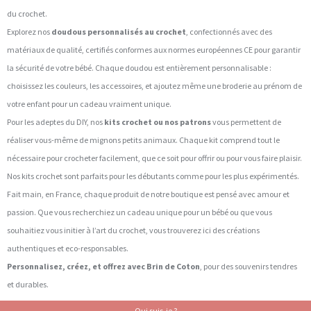
du crochet.
Explorez nos
doudous personnalisés au crochet
, confectionnés avec des
matériaux de qualité, certifiés conformes aux normes européennes CE pour garantir
la sécurité de votre bébé. Chaque doudou est entièrement personnalisable :
choisissez les couleurs, les accessoires, et ajoutez même une broderie au prénom de
votre enfant pour un cadeau vraiment unique.
Pour les adeptes du DIY, nos
kits crochet ou nos patrons
vous permettent de
réaliser vous-même de mignons petits animaux. Chaque kit comprend tout le
nécessaire pour crocheter facilement, que ce soit pour offrir ou pour vous faire plaisir.
Nos kits crochet sont parfaits pour les débutants comme pour les plus expérimentés.
Fait main, en France, chaque produit de notre boutique est pensé avec amour et
passion. Que vous recherchiez un cadeau unique pour un bébé ou que vous
souhaitiez vous initier à l’art du crochet, vous trouverez ici des créations
authentiques et eco-responsables.
Personnalisez, créez, et offrez avec Brin de Coton
, pour des souvenirs tendres
et durables.
Qui suis-je ?