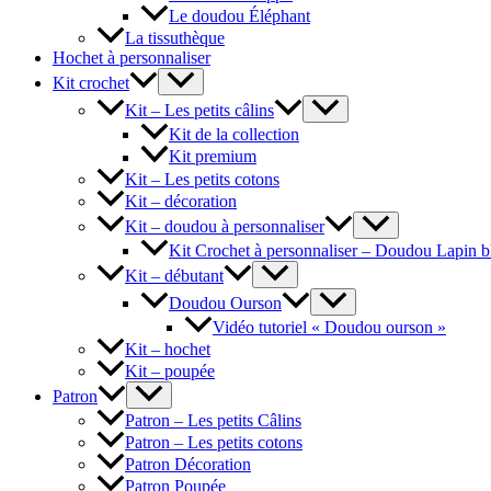
Le doudou Éléphant
La tissuthèque
Hochet à personnaliser
Kit crochet
Kit – Les petits câlins
Kit de la collection
Kit premium
Kit – Les petits cotons
Kit – décoration
Kit – doudou à personnaliser
Kit Crochet à personnaliser – Doudou Lapin b
Kit – débutant
Doudou Ourson
Vidéo tutoriel « Doudou ourson »
Kit – hochet
Kit – poupée
Patron
Patron – Les petits Câlins
Patron – Les petits cotons
Patron Décoration
Patron Poupée