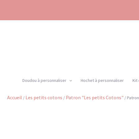
Aller
au
contenu
Doudou à personnaliser
Hochet à personnaliser
Kit
Accueil
Les petits cotons
Patron "Les petits Cotons"
/
/
/ Patron