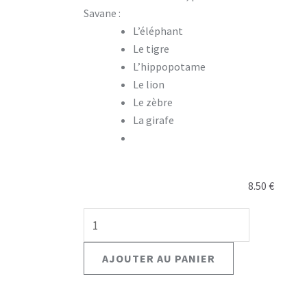
Savane :
L’éléphant
Le tigre
L’hippopotame
Le lion
Le zèbre
La girafe
8.50
€
quantité
de
Patron
AJOUTER AU PANIER
crochet
n°15
-