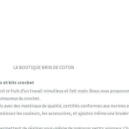
LA BOUTIQUE BRIN DE COTON
 et kits crochet
est le fruit d’un travail minutieux et fait main. Nous vous propos
 amoureux du crochet.
és avec des matériaux de qualité, certifiés conformes aux normes 
isissez les couleurs, les accessoires, et ajoutez même une brode
permettent de réaliser vous-même de mignons petits animaux. Cha