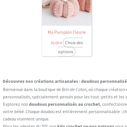
plusieurs
variations.
Les
options
peuvent
Ma Pumpkin Fleurie
être
Choix des
30.00
€
choisies
options
sur
la
page
du
Découvrez nos créations artisanales : doudous personnalisés
produit
Bienvenue dans la boutique de
Brin de Coton
, où chaque création 
personnalisés, spécialement pensés pour les tout-petits et les
Explorez nos
doudous personnalisés au crochet
, confectionn
votre bébé. Chaque doudou est entièrement personnalisable : cho
cadeau vraiment unique.
Pour les adeptes du DIY, nos
kits crochet ou nos patrons
vous 