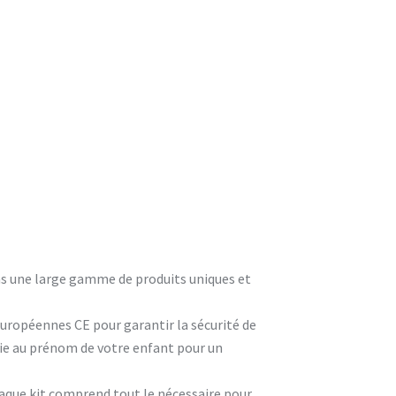
ons une large gamme de produits uniques et
européennes CE pour garantir la sécurité de
rie au prénom de votre enfant pour un
que kit comprend tout le nécessaire pour