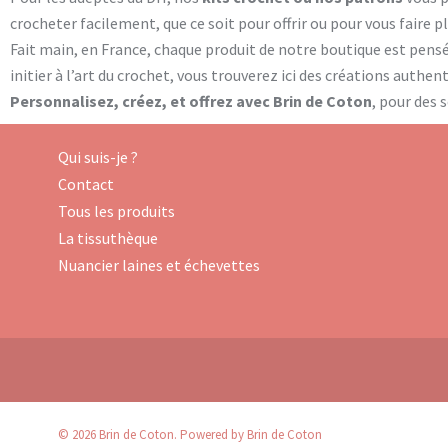
crocheter facilement, que ce soit pour offrir ou pour vous faire 
Fait main, en France, chaque produit de notre boutique est pens
initier à l’art du crochet, vous trouverez ici des créations authe
Personnalisez, créez, et offrez avec Brin de Coton
, pour des 
Qui suis-je ?
Contact
Tous les produits
La tissuthèque
Nuancier laines et échevettes
© 2026 Brin de Coton. Powered by Brin de Coton