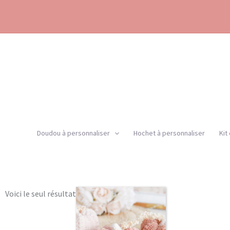
Aller
au
contenu
Doudou à personnaliser
Hochet à personnaliser
Kit
Ce
Voici le seul résultat
produit
a