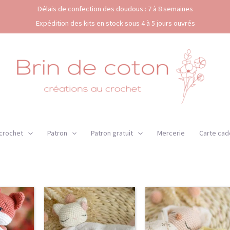
Délais de confection des doudous : 7 à 8 semaines
Expédition des kits en stock sous 4 à 5 jours ouvrés
 crochet
Patron
Patron gratuit
Mercerie
Carte cad