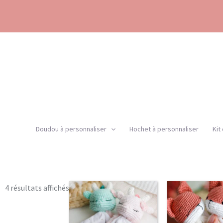
Aller
au
contenu
Doudou à personnaliser
Hochet à personnaliser
Kit
Trié
4 résultats affichés
par
popularité