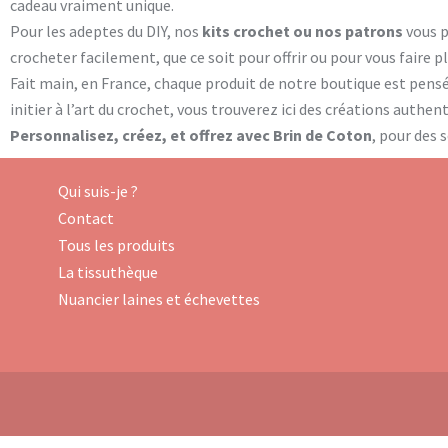
cadeau vraiment unique.
Pour les adeptes du DIY, nos
kits crochet ou nos patrons
vous 
crocheter facilement, que ce soit pour offrir ou pour vous faire 
Fait main, en France, chaque produit de notre boutique est pens
initier à l’art du crochet, vous trouverez ici des créations authe
Personnalisez, créez, et offrez avec Brin de Coton
, pour des 
Qui suis-je ?
Contact
Tous les produits
La tissuthèque
Nuancier laines et échevettes