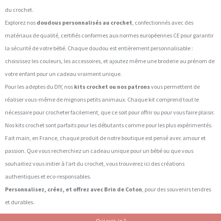
du crochet.
Explorez nos
doudous personnalisés au crochet
, confectionnés avec des
matériaux de qualité, certifiés conformes aux normes européennes CE pour garantir
la sécurité de votre bébé. Chaque doudou est entièrement personnalisable :
choisissez les couleurs, les accessoires, et ajoutez même une broderie au prénom de
votre enfant pour un cadeau vraiment unique.
Pour les adeptes du DIY, nos
kits crochet ou nos patrons
vous permettent de
réaliser vous-même de mignons petits animaux. Chaque kit comprend tout le
nécessaire pour crocheter facilement, que ce soit pour offrir ou pour vous faire plaisir.
Nos kits crochet sont parfaits pour les débutants comme pour les plus expérimentés.
Fait main, en France, chaque produit de notre boutique est pensé avec amour et
passion. Que vous recherchiez un cadeau unique pour un bébé ou que vous
souhaitiez vous initier à l’art du crochet, vous trouverez ici des créations
authentiques et eco-responsables.
Personnalisez, créez, et offrez avec Brin de Coton
, pour des souvenirs tendres
et durables.
Qui suis-je ?