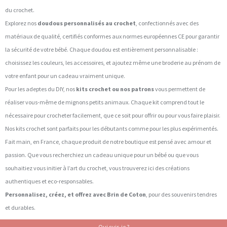
du crochet.
Explorez nos
doudous personnalisés au crochet
, confectionnés avec des
matériaux de qualité, certifiés conformes aux normes européennes CE pour garantir
la sécurité de votre bébé. Chaque doudou est entièrement personnalisable :
choisissez les couleurs, les accessoires, et ajoutez même une broderie au prénom de
votre enfant pour un cadeau vraiment unique.
Pour les adeptes du DIY, nos
kits crochet ou nos patrons
vous permettent de
réaliser vous-même de mignons petits animaux. Chaque kit comprend tout le
nécessaire pour crocheter facilement, que ce soit pour offrir ou pour vous faire plaisir.
Nos kits crochet sont parfaits pour les débutants comme pour les plus expérimentés.
Fait main, en France, chaque produit de notre boutique est pensé avec amour et
passion. Que vous recherchiez un cadeau unique pour un bébé ou que vous
souhaitiez vous initier à l’art du crochet, vous trouverez ici des créations
authentiques et eco-responsables.
Personnalisez, créez, et offrez avec Brin de Coton
, pour des souvenirs tendres
et durables.
Qui suis-je ?