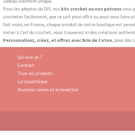
cadeau vraiment unique.
Pour les adeptes du DIY, nos
kits crochet ou nos patrons
vous 
crocheter facilement, que ce soit pour offrir ou pour vous faire 
Fait main, en France, chaque produit de notre boutique est pens
initier à l’art du crochet, vous trouverez ici des créations authe
Personnalisez, créez, et offrez avec Brin de Coton
, pour des 
Qui suis-je ?
Contact
Tous les produits
La tissuthèque
Nuancier laines et échevettes