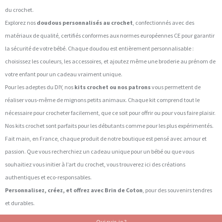
du crochet.
Explorez nos
doudous personnalisés au crochet
, confectionnés avec des
matériaux de qualité, certifiés conformes aux normes européennes CE pour garantir
la sécurité de votre bébé. Chaque doudou est entièrement personnalisable :
choisissez les couleurs, les accessoires, et ajoutez même une broderie au prénom de
votre enfant pour un cadeau vraiment unique.
Pour les adeptes du DIY, nos
kits crochet ou nos patrons
vous permettent de
réaliser vous-même de mignons petits animaux. Chaque kit comprend tout le
nécessaire pour crocheter facilement, que ce soit pour offrir ou pour vous faire plaisir.
Nos kits crochet sont parfaits pour les débutants comme pour les plus expérimentés.
Fait main, en France, chaque produit de notre boutique est pensé avec amour et
passion. Que vous recherchiez un cadeau unique pour un bébé ou que vous
souhaitiez vous initier à l’art du crochet, vous trouverez ici des créations
authentiques et eco-responsables.
Personnalisez, créez, et offrez avec Brin de Coton
, pour des souvenirs tendres
et durables.
Qui suis-je ?