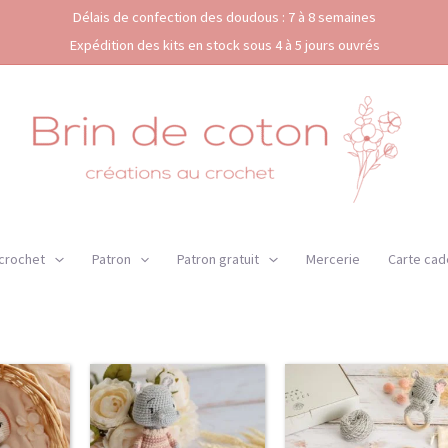
Délais de confection des doudous : 7 à 8 semaines
Expédition des kits en stock sous 4 à 5 jours ouvrés
 crochet
Patron
Patron gratuit
Mercerie
Carte cad
Ce
Plage
produi
de
a
prix :