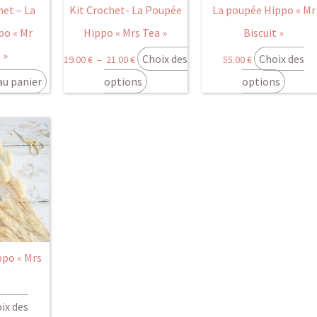
peuvent
et – La
Kit Crochet- La Poupée
La poupée Hippo « Mr
être
po « Mr
Hippo « Mrs Tea »
Biscuit »
choisies
 »
Choix des
Choix des
19.00
€
–
21.00
€
55.00
€
sur
la
au panier
options
options
page
du
produit
ppo « Mrs
ix des