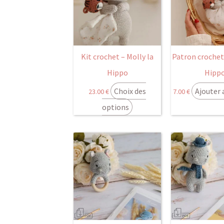
plusieurs
variations.
Les
options
peuvent
Kit crochet – Molly la
Patron crochet 
être
Hippo
Hipp
choisies
Choix des
Ajouter 
23.00
€
7.00
€
sur
la
options
page
du
produit