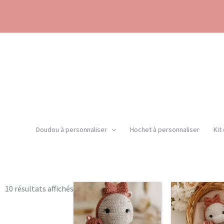
Aller
au
contenu
Doudou à personnaliser
Hochet à personnaliser
Kit
Trié
Ce
10 résultats affichés
par
produit
popularité
a