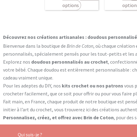
la
options
option
page
du
produit
Découvrez nos créations artisanales : doudous personnalisés
Bienvenue dans la boutique de
Brin de Coton
, où chaque création 
personnalisés, spécialement pensés pour les tout-petits et les
Explorez nos
doudous personnalisés au crochet
, confectionn
votre bébé. Chaque doudou est entièrement personnalisable : cho
cadeau vraiment unique.
Pour les adeptes du DIY, nos
kits crochet ou nos patrons
vous 
crocheter facilement, que ce soit pour offrir ou pour vous faire 
Fait main, en France, chaque produit de notre boutique est pens
initier à l’art du crochet, vous trouverez ici des créations authe
Personnalisez, créez, et offrez avec Brin de Coton
, pour des 
Qui suis-je ?