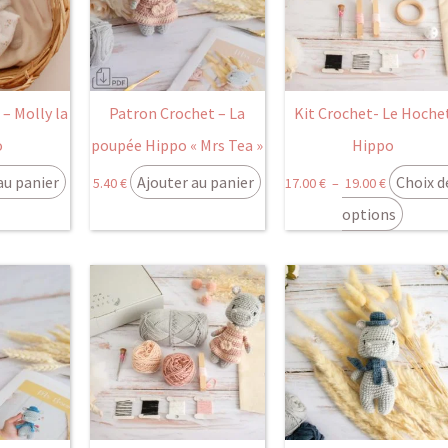
plusie
17.00 €
variat
à
Les
19.00 €
optio
peuve
– Molly la
Patron Crochet – La
Kit Crochet- Le Hoche
être
o
poupée Hippo « Mrs Tea »
Hippo
choisi
au panier
Ajouter au panier
Choix d
5.40
€
17.00
€
–
19.00
€
sur
la
options
page
du
Ce
Plage
produi
produit
de
a
prix :
plusieurs
19.00 €
variations.
à
Les
21.00 €
options