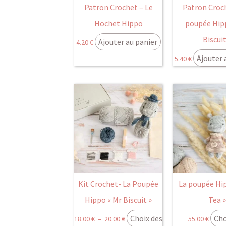
Patron Crochet – Le
Patron Croch
Hochet Hippo
poupée Hip
Biscuit
Ajouter au panier
4.20
€
Ajouter 
5.40
€
Ce
Plage
produit
de
a
prix :
plusieurs
18.00 €
variations.
à
Les
20.00 €
options
peuvent
Kit Crochet- La Poupée
La poupée Hi
être
Hippo « Mr Biscuit »
Tea »
choisies
Choix des
Cho
18.00
€
–
20.00
€
55.00
€
sur