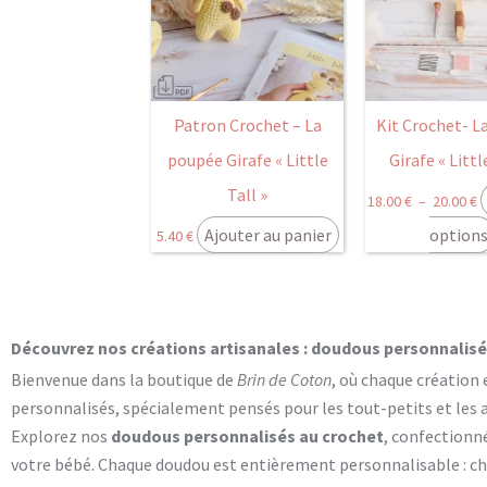
1
à
2
Patron Crochet – La
Kit Crochet- L
poupée Girafe « Little
Girafe « Littl
Tall »
18.00
€
–
20.00
€
Ajouter au panier
option
5.40
€
Découvrez nos créations artisanales : doudous personnalisés
Bienvenue dans la boutique de
Brin de Coton
, où chaque création 
personnalisés, spécialement pensés pour les tout-petits et les
Explorez nos
doudous personnalisés au crochet
, confectionn
votre bébé. Chaque doudou est entièrement personnalisable : cho