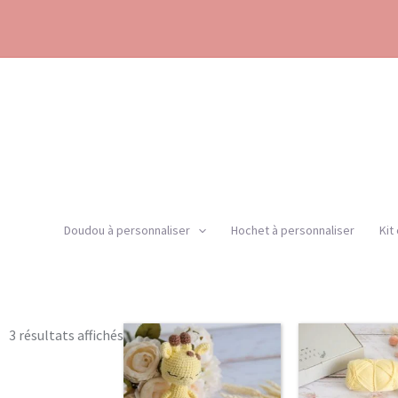
Aller
au
contenu
Doudou à personnaliser
Hochet à personnaliser
Kit
Trié
3 résultats affichés
P
par
d
popularité
pr