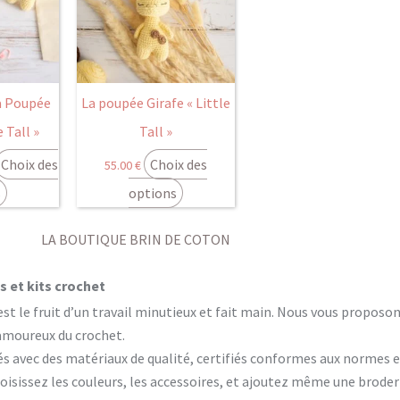
plusieurs
8.00 €
variations.
Les
0.00 €
options
peuvent
a Poupée
La poupée Girafe « Little
être
e Tall »
Tall »
choisies
Choix des
Choix des
55.00
€
sur
la
s
options
page
du
LA BOUTIQUE BRIN DE COTON
produit
 et kits crochet
est le fruit d’un travail minutieux et fait main. Nous vous propos
 amoureux du crochet.
és avec des matériaux de qualité, certifiés conformes aux normes 
isissez les couleurs, les accessoires, et ajoutez même une brode