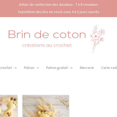
Délais de confection des doudous : 7 à 8 semaines
Expédition des kits en stock sous 4 à 5 jours ouvrés
 crochet
Patron
Patron gratuit
Mercerie
Carte cad
Ce
lage
produit
e
a
ix :