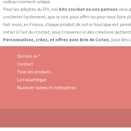
cadeau vraiment unique.
Pour les adeptes du DIY, nos
kits crochet ou nos patrons
vous 
crocheter facilement, que ce soit pour offrir ou pour vous faire 
Fait main, en France, chaque produit de notre boutique est pens
initier à l’art du crochet, vous trouverez ici des créations authe
Personnalisez, créez, et offrez avec Brin de Coton
, pour des 
Qui suis-je ?
Contact
Tous les produits
La tissuthèque
Nuancier laines et échevettes