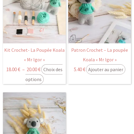
prix :
plusieurs
18.00 €
variations.
Les
à
options
20.00 €
peuvent
être
Kit Crochet- La Poupée Koala
Patron Crochet – La poupée
choisies
« Mr Igor »
Koala « Mr Igor »
sur
18.00
€
–
20.00
€
5.40
€
Choix des
Ajouter au panier
la
page
options
du
produit