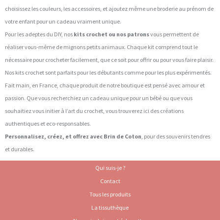
choisissez les couleurs, les accessoires, et ajoutez même une broderie au prénom de
votre enfant pour un cadeau vraiment unique.
Pour les adeptes du DIY, nos
kits crochet ou nos patrons
vous permettent de
réaliser vous-même de mignons petits animaux. Chaque kit comprend tout le
nécessaire pour crocheter facilement, que ce soit pour offrir ou pour vous faire plaisir.
Nos kits crochet sont parfaits pour les débutants comme pour les plus expérimentés.
Fait main, en France, chaque produit de notre boutique est pensé avec amour et
passion. Que vous recherchiez un cadeau unique pour un bébé ou que vous
souhaitiez vous initier à l’art du crochet, vous trouverez ici des créations
authentiques et eco-responsables.
Personnalisez, créez, et offrez avec Brin de Coton
, pour des souvenirs tendres
et durables.
Qui suis-je ?
Contact
Tous les produits
La tissuthèque