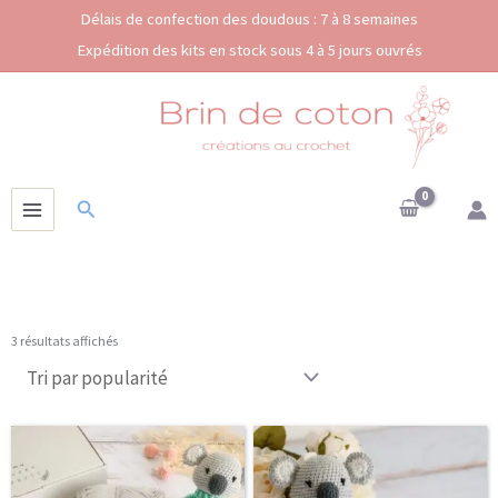
Aller
Délais de confection des doudous : 7 à 8 semaines
au
Expédition des kits en stock sous 4 à 5 jours ouvrés
contenu
Rechercher
Trié
3 résultats affichés
par
popularité
Ce
Plage
produit
de
a