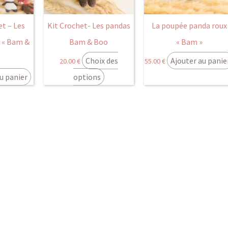
options
peuvent
t – Les
Kit Crochet- Les pandas
La poupée panda roux
être
 « Bam &
Bam & Boo
« Bam »
choisies
Choix des
Ajouter au panie
20.00
€
55.00
€
sur
la
u panier
options
page
du
produit