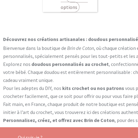
choisies
options
sur
la
page
du
Découvrez nos créations artisanales : doudous personnalisés
produit
Bienvenue dans la boutique de
Brin de Coton
, où chaque création 
personnalisés, spécialement pensés pour les tout-petits et les
Explorez nos
doudous personnalisés au crochet
, confectionn
votre bébé. Chaque doudou est entièrement personnalisable : cho
cadeau vraiment unique.
Pour les adeptes du DIY, nos
kits crochet ou nos patrons
vous 
crocheter facilement, que ce soit pour offrir ou pour vous faire 
Fait main, en France, chaque produit de notre boutique est pens
initier à l’art du crochet, vous trouverez ici des créations authe
Personnalisez, créez, et offrez avec Brin de Coton
, pour des 
Qui suis-je ?