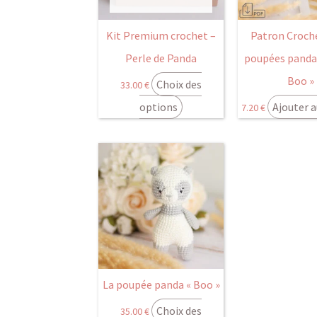
Kit Premium crochet –
Patron Croche
Perle de Panda
poupées panda
Boo »
Choix des
33.00
€
options
Ajouter a
7.20
€
Ce
produit
a
plusieurs
variations.
Les
options
peuvent
La poupée panda « Boo »
être
Choix des
35.00
€