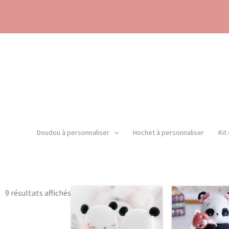
Aller
au
contenu
Doudou à personnaliser
Hochet à personnaliser
Kit
Trié
9 résultats affichés
par
popularité