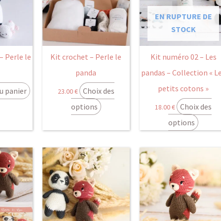
plusie
variati
EN RUPTURE DE
Les
STOCK
option
peuve
– Perle le
Kit crochet – Perle le
Kit numéro 02 – Les
être
panda
pandas – Collection « L
choisi
petits cotons »
u panier
Choix des
23.00
€
sur
la
options
Choix des
18.00
€
page
options
du
produi
Ce
produit
a
plusieurs
variations.
Les