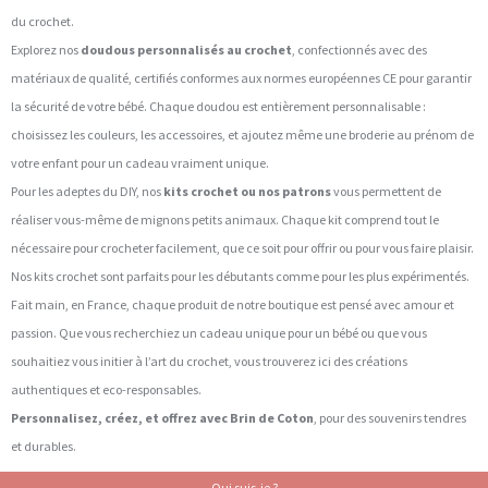
du crochet.
Explorez nos
doudous personnalisés au crochet
, confectionnés avec des
matériaux de qualité, certifiés conformes aux normes européennes CE pour garantir
la sécurité de votre bébé. Chaque doudou est entièrement personnalisable :
choisissez les couleurs, les accessoires, et ajoutez même une broderie au prénom de
votre enfant pour un cadeau vraiment unique.
Pour les adeptes du DIY, nos
kits crochet ou nos patrons
vous permettent de
réaliser vous-même de mignons petits animaux. Chaque kit comprend tout le
nécessaire pour crocheter facilement, que ce soit pour offrir ou pour vous faire plaisir.
Nos kits crochet sont parfaits pour les débutants comme pour les plus expérimentés.
Fait main, en France, chaque produit de notre boutique est pensé avec amour et
passion. Que vous recherchiez un cadeau unique pour un bébé ou que vous
souhaitiez vous initier à l’art du crochet, vous trouverez ici des créations
authentiques et eco-responsables.
Personnalisez, créez, et offrez avec Brin de Coton
, pour des souvenirs tendres
et durables.
Qui suis-je ?