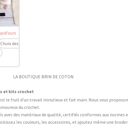
plusieurs
7.00 €
variations.
Les
9.50 €
options
peuvent
upid’ours
être
Choix des
choisies
s
sur
la
page
du
LA BOUTIQUE BRIN DE COTON
produit
 et kits crochet
est le fruit d’un travail minutieux et fait main. Nous vous propos
 amoureux du crochet.
és avec des matériaux de qualité, certifiés conformes aux normes 
isissez les couleurs, les accessoires, et ajoutez même une brode