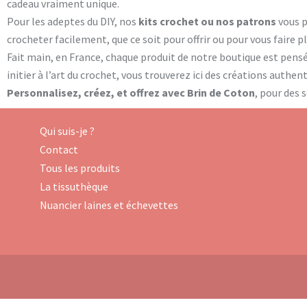
cadeau vraiment unique.
Pour les adeptes du DIY, nos
kits crochet ou nos patrons
vous 
crocheter facilement, que ce soit pour offrir ou pour vous faire 
Fait main, en France, chaque produit de notre boutique est pens
initier à l’art du crochet, vous trouverez ici des créations authe
Personnalisez, créez, et offrez avec Brin de Coton
, pour des 
Qui suis-je ?
Contact
Tous les produits
La tissuthèque
Nuancier laines et échevettes