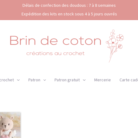
Délais de confection des doudous : 7 à 8 semaines
Expédition des kits en stock sous 4 à 5 jours ouvrés
 crochet
Patron
Patron gratuit
Mercerie
Carte cad
Ce
lage
produit
e
a
ix :