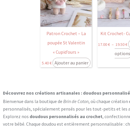
1
à
1
Patron Crochet – La
Kit Crochet- C
poupée St Valentin
17.00
€
–
19.50
€
« Cupid’ours »
option
Ajouter au panier
5.40
€
Découvrez nos créations artisanales : doudous personnalisés
Bienvenue dans la boutique de
Brin de Coton
, où chaque création 
personnalisés, spécialement pensés pour les tout-petits et les
Explorez nos
doudous personnalisés au crochet
, confectionn
votre bébé. Chaque doudou est entièrement personnalisable : cho