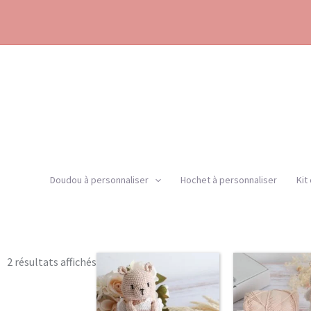
Aller
au
contenu
Doudou à personnaliser
Hochet à personnaliser
Kit
Trié
2 résultats affichés
P
par
d
popularité
pr