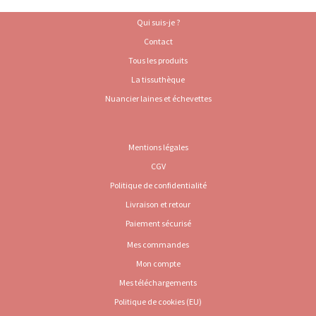
Qui suis-je ?
Contact
Tous les produits
La tissuthèque
Nuancier laines et échevettes
Mentions légales
CGV
Politique de confidentialité
Livraison et retour
Paiement sécurisé
Mes commandes
Mon compte
Mes téléchargements
Politique de cookies (EU)