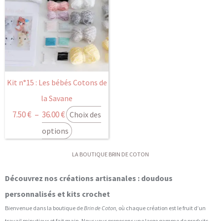
prix :
plusieurs
7.50 €
variations.
Les
à
options
36.00 €
peuvent
être
Kit n°15 : Les bébés Cotons de
choisies
la Savane
sur
7.50
€
–
36.00
€
Choix des
la
page
options
du
produit
LA BOUTIQUE BRIN DE COTON
Découvrez nos créations artisanales : doudous
personnalisés et kits crochet
Bienvenue dans la boutique de
Brin de Coton
, où chaque création est le fruit d’un
travail minutieux et fait main. Nous vous proposons une large gamme de produits