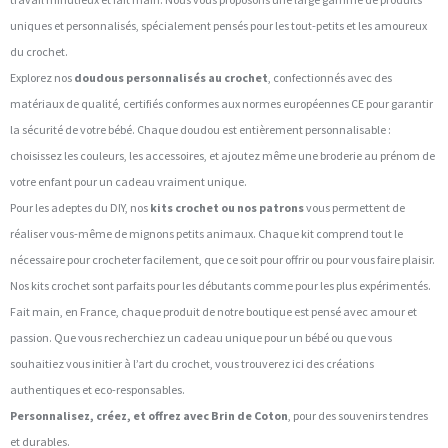
uniques et personnalisés, spécialement pensés pour les tout-petits et les amoureux
du crochet.
Explorez nos
doudous personnalisés au crochet
, confectionnés avec des
matériaux de qualité, certifiés conformes aux normes européennes CE pour garantir
la sécurité de votre bébé. Chaque doudou est entièrement personnalisable :
choisissez les couleurs, les accessoires, et ajoutez même une broderie au prénom de
votre enfant pour un cadeau vraiment unique.
Pour les adeptes du DIY, nos
kits crochet ou nos patrons
vous permettent de
réaliser vous-même de mignons petits animaux. Chaque kit comprend tout le
nécessaire pour crocheter facilement, que ce soit pour offrir ou pour vous faire plaisir.
Nos kits crochet sont parfaits pour les débutants comme pour les plus expérimentés.
Fait main, en France, chaque produit de notre boutique est pensé avec amour et
passion. Que vous recherchiez un cadeau unique pour un bébé ou que vous
souhaitiez vous initier à l’art du crochet, vous trouverez ici des créations
authentiques et eco-responsables.
Personnalisez, créez, et offrez avec Brin de Coton
, pour des souvenirs tendres
et durables.