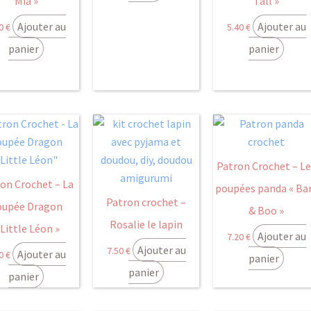
Mia »
Tall »
Ajouter au
Ajouter au
40
€
5.40
€
panier
panier
Patron Crochet – L
on Crochet – La
poupées panda « B
Patron crochet –
oupée Dragon
& Boo »
Rosalie le lapin
 Little Léon »
Ajouter au
7.20
€
Ajouter au
7.50
€
Ajouter au
40
€
panier
panier
panier