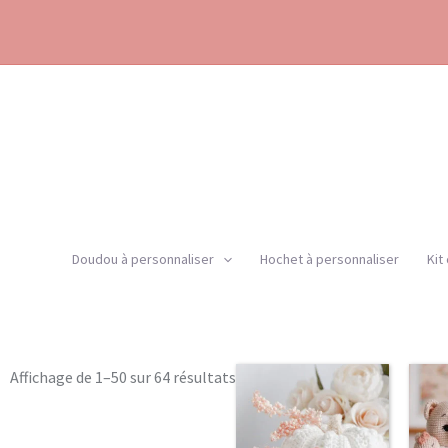
Aller
au
contenu
Doudou à personnaliser
Hochet à personnaliser
Kit
Trié
Affichage de 1–50 sur 64 résultats
par
popularité