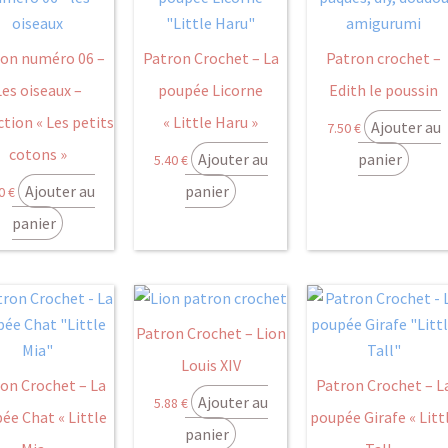
ron numéro 06 –
Patron Crochet – La
Patron crochet –
Les oiseaux –
poupée Licorne
Edith le poussin
ction « Les petits
« Little Haru »
Ajouter au
7.50
€
cotons »
Ajouter au
panier
5.40
€
Ajouter au
panier
50
€
panier
Patron Crochet – Lion
Louis XIV
on Crochet – La
Patron Crochet – L
Ajouter au
5.88
€
ée Chat « Little
poupée Girafe « Litt
panier