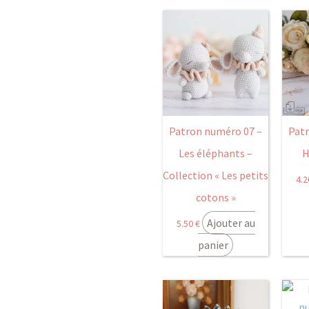
Patron numéro 07 –
Patr
Les éléphants –
H
Collection « Les petits
4.
cotons »
Ajouter au
5.50
€
panier
Ce
Plage
produit
de