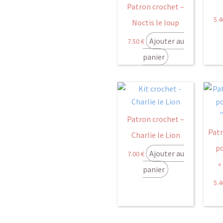
Patron crochet –
5.
Noctis le loup
Ajouter au
7.50
€
panier
Patron crochet –
Patr
Charlie le Lion
p
Ajouter au
7.00
€
«
panier
5.