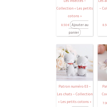
Les insectes –
Les a
Collection « Les petits
– Co
cotons »
Ajouter au
8.50
€
8.
panier
Patron numéro 03 –
Pa
Les chats – Collection
Coo
« Les petits cotons »
7.