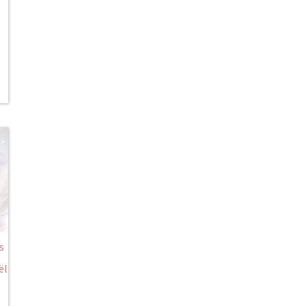
t
s
ël