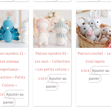
ron numéro 11 –
Patron numéro 01 –
Patron crochet – Le
Les oiseaux
Les ours – Collection
trois lapins
majestueux –
« Les petits cotons »
Ajouter au
6.50
€
lection « Petits
Ajouter au
panier
5.50
€
Cotons »
panier
Ajouter au
50
€
panier