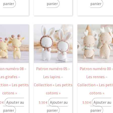
panier
panier
panier
ron numéro 08 –
Patron numéro 05 –
Patron numéro 00 
Les girafes –
Les lapins –
Les rennes –
ction « Les petits
Collection « Les petits
Collection « Les peti
cotons »
cotons »
cotons »
Ajouter au
Ajouter au
Ajouter au
50
€
5.50
€
5.50
€
panier
panier
panier