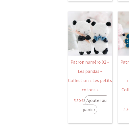
Patron numéro 02 –
Pat
Les pandas –
Collection « Les petits
cotons »
Col
Ajouter au
5.50
€
panier
8.