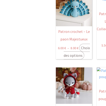
a
prix :
plusieurs
6.00 €
Pat
variations.
à
Les
8.00 €
Colle
options
Patron crochet – Le
peuvent
paon Majestueux
être
5.
Choix
choisies
6.00
€
–
8.00
€
sur
des options
la
page
du
produit
Patr
poup