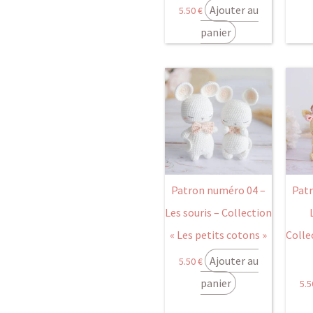
Ajouter au
5.50
€
panier
Patron numéro 04 –
Pat
Les souris – Collection
« Les petits cotons »
Colle
Ajouter au
5.50
€
panier
5.