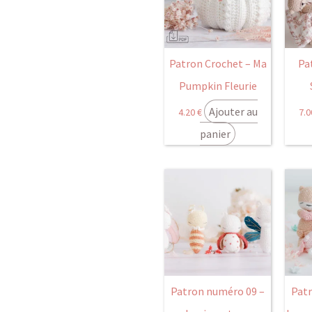
Patron Crochet – Ma
Pa
Pumpkin Fleurie
Ajouter au
4.20
€
7.
panier
Patron numéro 09 –
Pat