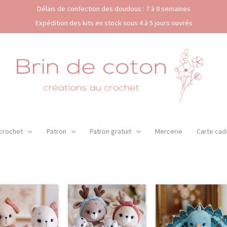
Délais de confection des doudous : 7 à 8 semaines
Expédition des kits en stock sous 4 à 5 jours ouvrés
 crochet
Patron
Patron gratuit
Mercerie
Carte cad