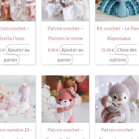
tron crochet –
Patron crochet –
Kit crochet – Le Pa
Stella l’ours
Potiren le renne
Majestueux
Ajouter au
Ajouter au
Choix des
00
€
6.00
€
25.00
€
panier
panier
options
ron numéro 10 –
Patron crochet –
Patron crochet –