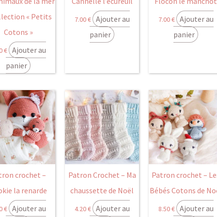
nimaux de la mer
Cannelle l’écureuil
Flocon le mancho
llection « Petits
Ajouter au
Ajouter au
7.00
€
7.00
€
Cotons »
panier
panier
Ajouter au
50
€
panier
tron crochet –
Patron Crochet – Ma
Patron crochet – Le
kie la renarde
chaussette de Noël
Bébés Cotons de No
Ajouter au
Ajouter au
Ajouter au
00
€
4.20
€
8.50
€